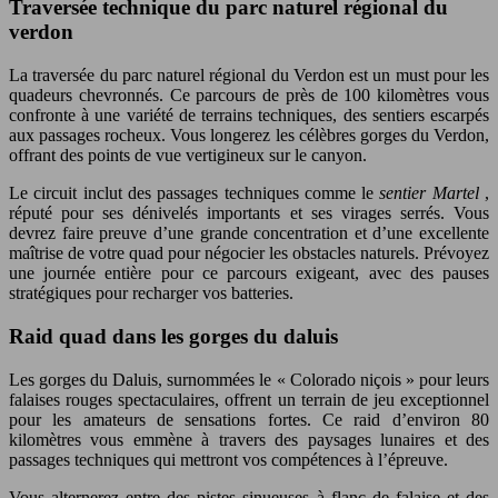
Traversée technique du parc naturel régional du
verdon
La traversée du parc naturel régional du Verdon est un must pour les
quadeurs chevronnés. Ce parcours de près de 100 kilomètres vous
confronte à une variété de terrains techniques, des sentiers escarpés
aux passages rocheux. Vous longerez les célèbres gorges du Verdon,
offrant des points de vue vertigineux sur le canyon.
Le circuit inclut des passages techniques comme le
sentier Martel
,
réputé pour ses dénivelés importants et ses virages serrés. Vous
devrez faire preuve d’une grande concentration et d’une excellente
maîtrise de votre quad pour négocier les obstacles naturels. Prévoyez
une journée entière pour ce parcours exigeant, avec des pauses
stratégiques pour recharger vos batteries.
Raid quad dans les gorges du daluis
Les gorges du Daluis, surnommées le « Colorado niçois » pour leurs
falaises rouges spectaculaires, offrent un terrain de jeu exceptionnel
pour les amateurs de sensations fortes. Ce raid d’environ 80
kilomètres vous emmène à travers des paysages lunaires et des
passages techniques qui mettront vos compétences à l’épreuve.
Vous alternerez entre des pistes sinueuses à flanc de falaise et des